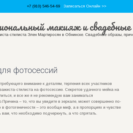
+7 (910) 546-54-69
Записаться Онлайн >>
иональный макияж и свадебные 
ста-стилиста Элен Мартиросян в Обнинске. Свадебные образы, приче
для фотосессий
требующего внимание к деталям, терпения всех участников
зажиста-стилиста на фотосессию. Секретов удачного мейка на
литься, и все же я не рекомендую вам заниматься
о.
Причина – то, что вы увидите в зеркале, может совершенно по-
 в фотогеничности – это вообще миф, а в пропорциях и чувстве
 вам, что необходимо подчеркнуть, а что спрятать.