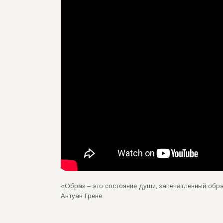
«Образ – это состояние души, запечатленный образ
Антуан Грене