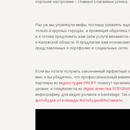
хорошее настроение – главные слагаемые успеха.
Раз уж мы упомянули мифы, поспешу развеять ещ
только в крупных городах, а провинция обделена т
и я готова предложить вам свои услуги визажиста
и Калужской области. Я предлагаю вам познакомит
представленных в портфолио и социальных сетях.
Если вы хотите получить законченный эффектный 
мне, и вы убедитесь, что профессиональный макия
партнеры из
видеостудии PROFF
помогут оргазни
уровне, а специалисты из
digital-агенства SITEGR
инфографику для видео роликов и backstage. Так
фотобудки от команды Фотобудки&Инстаматы
.