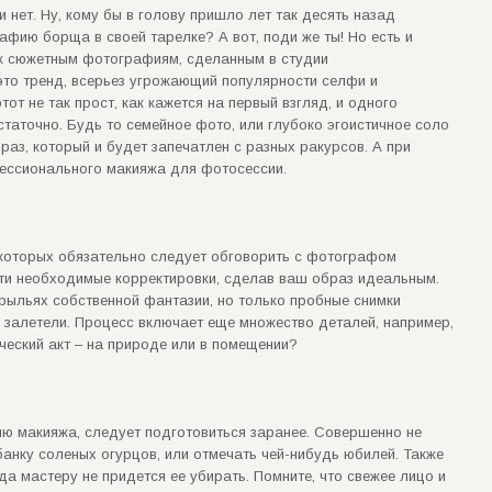
 нет. Ну, кому бы в голову пришло лет так десять назад
фию борща в своей тарелке? А вот, поди же ты! Но есть и
а к сюжетным фотографиям, сделанным в студии
то тренд, всерьез угрожающий популярности селфи и
от не так прост, как кажется на первый взгляд, и одного
аточно. Будь то семейное фото, или глубоко эгоистичное соло
аз, который и будет запечатлен с разных ракурсов. А при
фессионального макияжа для фотосессии.
которых обязательно следует обговорить с фотографом
сти необходимые корректировки, сделав ваш образ идеальным.
рыльях собственной фантазии, но только пробные снимки
 залетели. Процесс включает еще множество деталей, например,
ческий акт – на природе или в помещении?
нию макияжа, следует подготовиться заранее. Совершенно не
анку соленых огурцов, или отмечать чей-нибудь юбилей. Также
да мастеру не придется ее убирать. Помните, что свежее лицо и