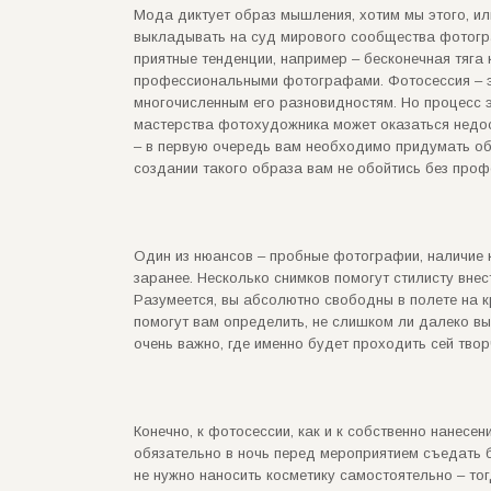
Мода диктует образ мышления, хотим мы этого, или
выкладывать на суд мирового сообщества фотогра
приятные тенденции, например – бесконечная тяг
профессиональными фотографами. Фотосессия – э
многочисленным его разновидностям. Но процесс эт
мастерства фотохудожника может оказаться недост
– в первую очередь вам необходимо придумать обр
создании такого образа вам не обойтись без про
Один из нюансов – пробные фотографии, наличие 
заранее. Несколько снимков помогут стилисту вне
Разумеется, вы абсолютно свободны в полете на к
помогут вам определить, не слишком ли далеко вы
очень важно, где именно будет проходить сей твор
Конечно, к фотосессии, как и к собственно нанесе
обязательно в ночь перед мероприятием съедать б
не нужно наносить косметику самостоятельно – тог