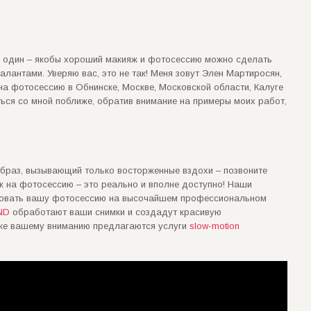
е один – якобы хороший макияж и фотосессию можно сделать
алантами. Уверяю вас, это не так! Меня зовут Элен Мартиросян,
 на фотосессию в Обнинске, Москве, Московской области, Калуге
ься со мной поближе, обратив внимание на примеры моих работ,
образ, вызывающий только восторженные вздохи – позвоните
ж на фотосессию – это реально и вполне доступно! Наши
зовать вашу фотосессию на высочайшем профессиональном
AND
обработают ваши снимки и создадут красивую
 же вашему вниманию предлагаются услуги
slow-motion